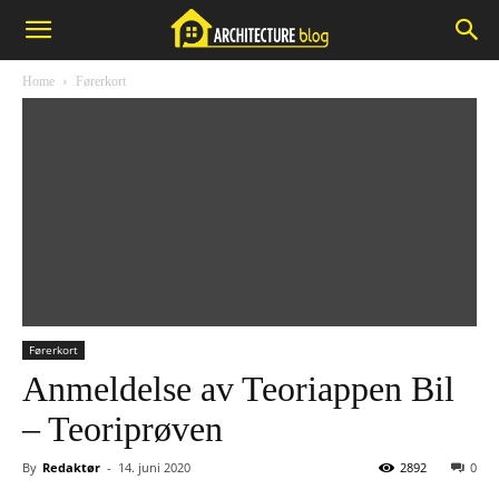
Home
Førerkort
Førerkort
Anmeldelse av Teoriappen Bil
– Teoriprøven
By
Redaktør
-
14. juni 2020
2892
0