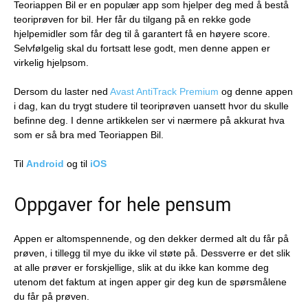
Teoriappen Bil er en populær app som hjelper deg med å bestå
teoriprøven for bil. Her får du tilgang på en rekke gode
hjelpemidler som får deg til å garantert få en høyere score.
Selvfølgelig skal du fortsatt lese godt, men denne appen er
virkelig hjelpsom.
Dersom du laster ned
Avast AntiTrack Premium
og denne appen
i dag, kan du trygt studere til teoriprøven uansett hvor du skulle
befinne deg. I denne artikkelen ser vi nærmere på akkurat hva
som er så bra med Teoriappen Bil.
Til
Android
og til
iOS
Oppgaver for hele pensum
Appen er altomspennende, og den dekker dermed alt du får på
prøven, i tillegg til mye du ikke vil støte på. Dessverre er det slik
at alle prøver er forskjellige, slik at du ikke kan komme deg
utenom det faktum at ingen apper gir deg kun de spørsmålene
du får på prøven.