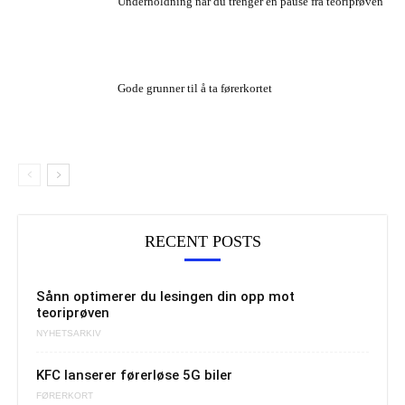
Underholdning når du trenger en pause fra teoriprøven
Gode grunner til å ta førerkortet
RECENT POSTS
Sånn optimerer du lesingen din opp mot
teoriprøven
NYHETSARKIV
KFC lanserer førerløse 5G biler
FØRERKORT