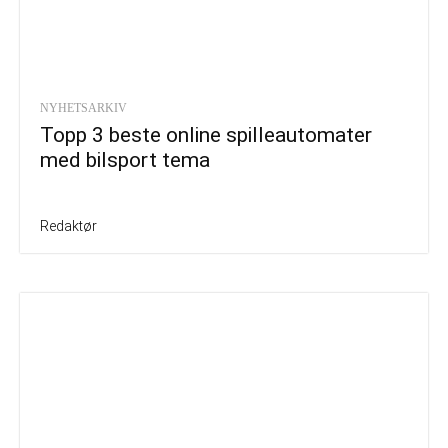
NYHETSARKIV
Topp 3 beste online spilleautomater
med bilsport tema
Redaktør