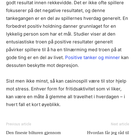
godt resultat innen rekkevidde. Det er ikke ofte spillere
fokuserer på det negative resultatet, og denne
tankegangen er en del av spillernes hverdag generelt. En
forbedret positiv holdning danner grunnlaget for en
lykkelig person som har et mål. Studier viser at den
entusiastiske troen på positive resultater generelt
påvirker spillere til å ha en tilnærming med troen på at
gode ting er en del av livet.
Positive tanker og minner
kan
dessuten beskytte mot depresjon.
Sist men ikke minst, så kan casinospill være til stor hjelp
mot stress. Enhver form for fritidsaktivitet som vi liker,
kan være en måte å glemme all travelhet i hverdagen – i
hvert fall et kort øyeblikk.
Previous article
Next article
Den fineste bilturen gjennom
Hvordan får jeg råd til