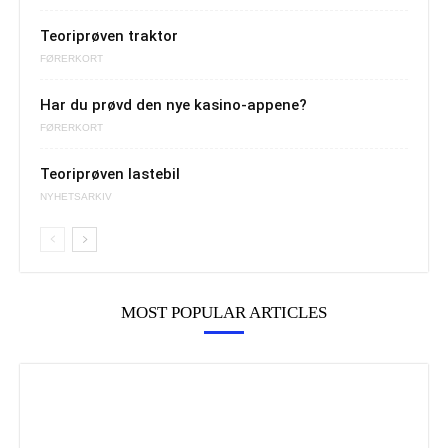
Teoriprøven traktor
FØRERKORT
Har du prøvd den nye kasino-appene?
FØRERKORT
Teoriprøven lastebil
NYHETSARKIV
MOST POPULAR ARTICLES