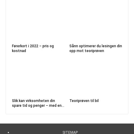
Førerkort i 2022 – pris og
Sånn optimerer du lesingen din
kostnad
opp mot teoriprøven
Slik kan virksomheten din
Teoriprøven til bil
spare tid og penger – med en...
SITEMAP