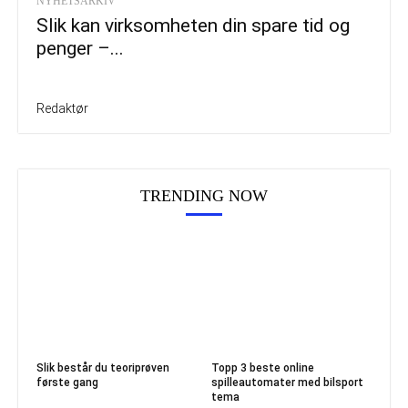
NYHETSARKIV
Slik kan virksomheten din spare tid og
penger –...
Redaktør
TRENDING NOW
Slik består du teoriprøven
Topp 3 beste online
første gang
spilleautomater med bilsport
tema