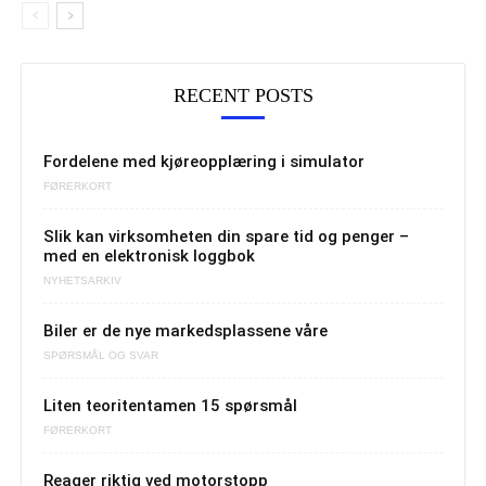
RECENT POSTS
Fordelene med kjøreopplæring i simulator
FØRERKORT
Slik kan virksomheten din spare tid og penger –
med en elektronisk loggbok
NYHETSARKIV
Biler er de nye markedsplassene våre
SPØRSMÅL OG SVAR
Liten teoritentamen 15 spørsmål
FØRERKORT
Reager riktig ved motorstopp