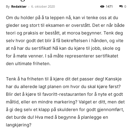
By
Redaktør
-
6. oktober 2020
1471
0
Om du holder på å ta leppen nå, kan vi tenke oss at du
gleder seg stort til eksamen er overstått. Det er når både
teori og praksis er bestått, at moroa begynner. Tenk deg
selv hvor godt det blir å få bekreftelsen i hånden, og vite
at nå har du sertifikat! Nå kan du kjøre til jobb, skole og
for å møte venner. I så måte representerer sertifikatet
den ultimate friheten.
Tenk å ha friheten til å kjøre dit det passer deg! Kanskje
har du allerede lagt planen om hvor du skal kjøre først?
Blir det å kjøre til favoritt-restauranten for å nyte et godt
måltid, eller en mindre markering? Valget er ditt, men det
å gi deg selv et klapp på skulderen for godt gjennomført,
det burde du! Hva med å begynne å planlegge en
langkjøring?